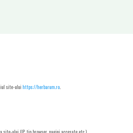
iul site-ului
https://herbarum.ro
.
site-ului (IP, tip browser, pagini accesate etc.).