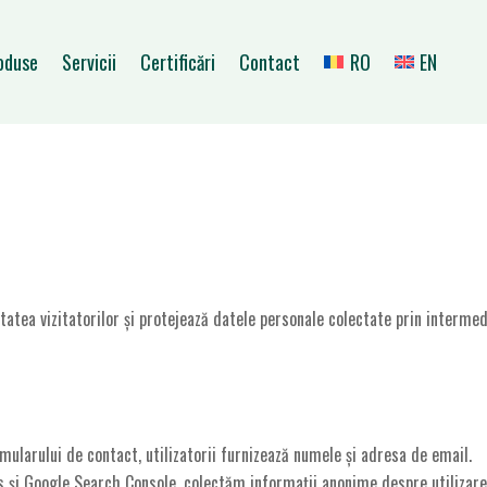
oduse
Servicii
Certificări
Contact
RO
EN
atea vizitatorilor și protejează datele personale colectate prin intermed
mularului de contact, utilizatorii furnizează numele și adresa de email.
s și Google Search Console, colectăm informații anonime despre utilizarea 