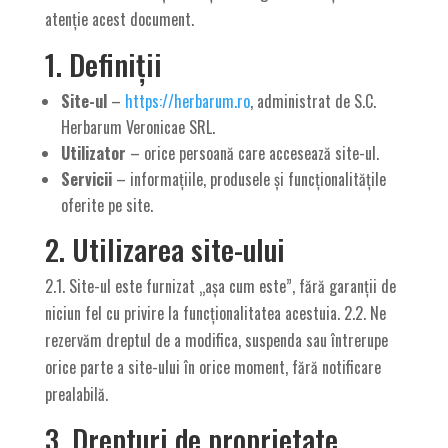
atenție acest document.
1. Definiții
Site-ul
–
https://herbarum.ro
, administrat de S.C.
Herbarum Veronicae SRL.
Utilizator
– orice persoană care accesează site-ul.
Servicii
– informațiile, produsele și funcționalitățile
oferite pe site.
2. Utilizarea site-ului
2.1. Site-ul este furnizat „așa cum este”, fără garanții de
niciun fel cu privire la funcționalitatea acestuia. 2.2. Ne
rezervăm dreptul de a modifica, suspenda sau întrerupe
orice parte a site-ului în orice moment, fără notificare
prealabilă.
3. Drepturi de proprietate